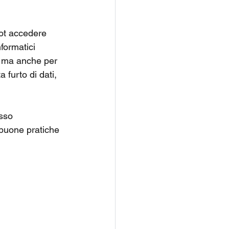
bot accedere 
formatici 
a ma anche per 
 furto di dati, 
esso 
 buone pratiche 