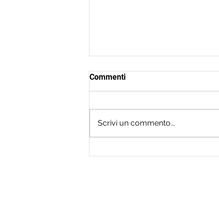
Commenti
Scrivi un commento...
KPI Manifatturieri in pillole
Sede legale
Via Monte Grappa, 7, 24121 Bergam