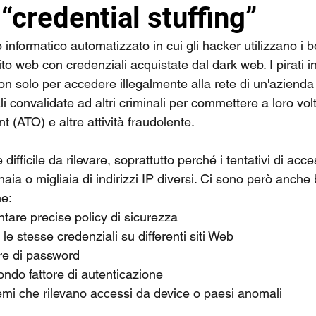
“credential stuffing”
co informatico automatizzato in cui gli hacker utilizzano i 
to web con credenziali acquistate dal dark web. I pirati in
non solo per accedere illegalmente alla rete di un'aziend
 convalidate ad altri criminali per commettere a loro volta
t (ATO) e altre attività fraudolente. 
è difficile da rilevare, soprattutto perché i tentativi di acc
ia o migliaia di indirizzi IP diversi. Ci sono però anche
e: 
tare precise policy di sicurezza 
e le stesse credenziali su differenti siti Web 
re di password 
do fattore di autenticazione 
mi che rilevano accessi da device o paesi anomali 