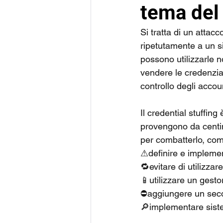
tema del 
Si tratta di un attac
ripetutamente a un si
possono utilizzarle 
vendere le credenziali
controllo degli accoun
Il credential stuffing 
provengono da centina
per combatterlo, com
⚠definire e implemen
🔁evitare di utilizzar
📱utilizzare un gesto
⛔aggiungere un secon
🔎implementare siste