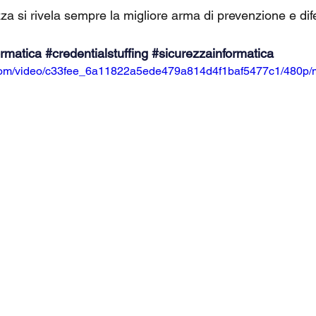
za si rivela sempre la migliore arma di prevenzione e dif
rmatica
#credentialstuffing
#sicurezzainformatica
ic.com/video/c33fee_6a11822a5ede479a814d4f1baf5477c1/480p/