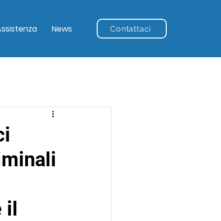
Assistenza
News
Contattaci
ci
iminali
il