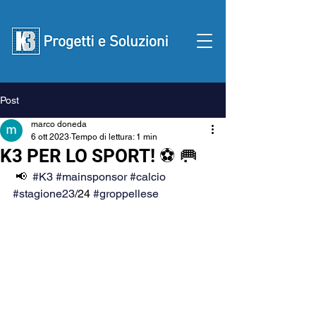
Post
Contattaci
marco doneda
6 ott 2023
Tempo di lettura: 1 min
K3 PER LO SPORT! ⚽ 🥅
 📢  
#K3
#mainsponsor
#calcio
#stagione23
/24 
#groppellese