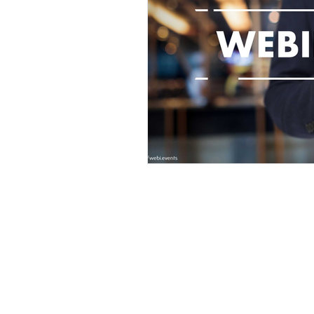
Sede legale
Via Monte Grappa, 7, 24121 Bergam
Sede operativa
Via XXIV Maggio, 4, 24040 Bottanu
CF e P.IVA 04564310169