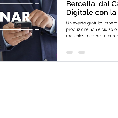
Bercella, dal C
Digitale con la
Manufacturing
Un evento gratuito imperdib
produzione non è più solo un
mai chiesto come l’intercon
concretamente trasformand
prestazioni? Scoprilo insie
esclusivo e gratuito! Anal
history reale per toccare 
trasformazione digitale in fabbrica. Il Foc
Quando? Dove? Come iscriv
ospitare Ber
Consulenza Power BI
o BG
Software MES
co BG
Soluzioni informatiche