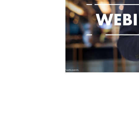
Sede legale
Via Monte Grappa, 7, 24121 Bergam
Sede operativa
Via XXIV Maggio, 4, 24040 Bottanu
CF e P.IVA 04564310169