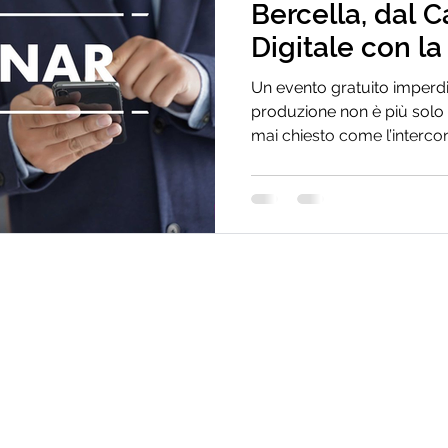
Bercella, dal C
Digitale con la
Manufacturing
Un evento gratuito imperdib
produzione non è più solo un
mai chiesto come l’intercon
concretamente trasformand
prestazioni? Scoprilo insie
esclusivo e gratuito! Anal
history reale per toccare 
trasformazione digitale in fabbrica. Il Foc
Quando? Dove? Come iscriv
ospitare Ber
Consulenza Power BI
o BG
Software MES
co BG
Soluzioni informatiche