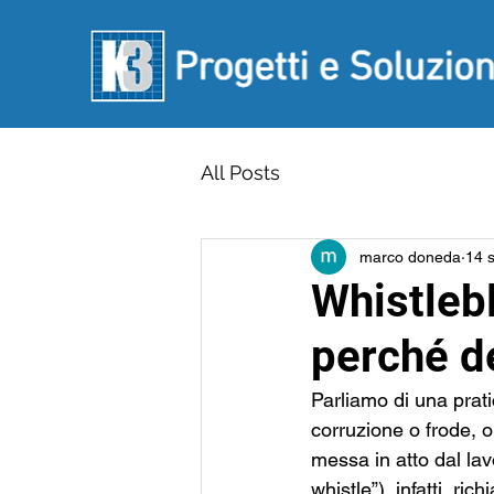
All Posts
marco doneda
14 
Whistlebl
perché d
Parliamo di una prati
corruzione o frode, o
messa in atto dal lav
whistle”), infatti, ric