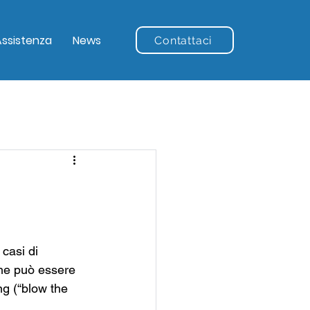
Assistenza
News
Contattaci
casi di 
 che può essere 
ng (“blow the 
  