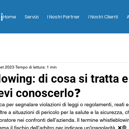
Home
Servizi
I Nostri Partner
I Nostri Clienti
set 2023
Tempo di lettura: 1 min
owing: di cosa si tratta e
evi conoscerlo❓
ca per segnalare violazioni di leggi o regolamenti, reati e 
ltre a situazioni di pericolo per la salute e la sicurezza,
oratore nei confronti dell’azienda. Il termine whistleblowi
hiama il fischio dell’arbitro per indicare un'irregolarità. ❌🛑 