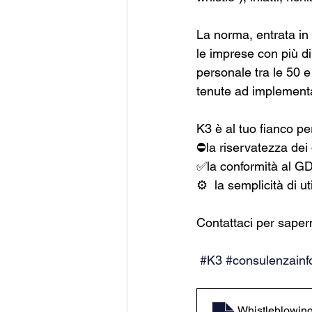
La norma, entrata in 
le imprese con più d
personale tra le 50 e
tenute ad implementa
K3 è al tuo fianco per
⛔la riservatezza dei d
✅la conformità al GD
⚙  la semplicità di ut
Contattaci per saper
#K3
#consulenzainf
Whistleblowin