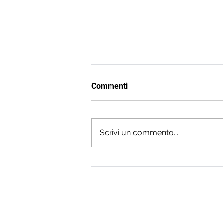
Commenti
Scrivi un commento...
Costi Aziendali Fuori
Controllo? Come la Business
Intelligence Salva i Tuoi
Margini
Sede legale
Via Monte Grappa, 7, 24121 Bergam