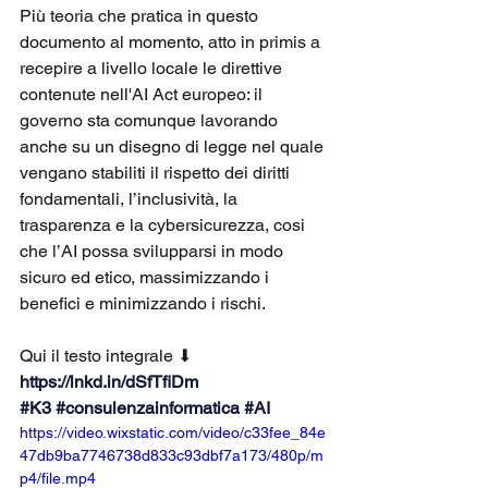
Più teoria che pratica in questo 
documento al momento, atto in primis a 
recepire a livello locale le direttive 
contenute nell'AI Act europeo: il 
governo sta comunque lavorando 
anche su un disegno di legge nel quale 
vengano stabiliti il rispetto dei diritti 
fondamentali, l’inclusività, la 
trasparenza e la cybersicurezza, cosi 
che l’AI possa svilupparsi in modo 
sicuro ed etico, massimizzando i 
benefici e minimizzando i rischi. 
Qui il testo integrale ⬇ 
https://lnkd.in/dSfTfiDm
#K3
#consulenzainformatica
#AI
https://video.wixstatic.com/video/c33fee_84e
47db9ba7746738d833c93dbf7a173/480p/m
p4/file.mp4