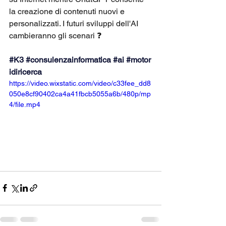
la creazione di contenuti nuovi e 
personalizzati. I futuri sviluppi dell'AI 
cambieranno gli scenari ❓ 
#K3
#consulenzainformatica
#ai
#motor
idiricerca
https://video.wixstatic.com/video/c33fee_dd8
050e8cf90402ca4a41fbcb5055a6b/480p/mp
4/file.mp4